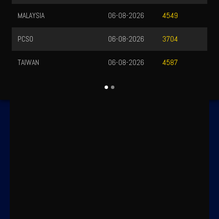
MALAYSIA
06-08-2026
4549
PCSO
06-08-2026
3704
TAIWAN
06-08-2026
4587