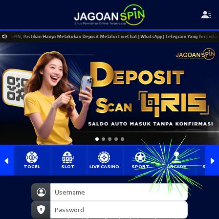
NSPIN, Pastikan Hanya Melakukan Deposit Melalui LiveChat | WhatsApp | Telegram Yang Tersedia Di S
TOGEL
SLOT
LIVE CASINO
SPORT
ARCADE
SABU