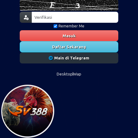
Remember Me
Masuk
Daftar Sekarang
Main di Telegram
Desktop
Wap