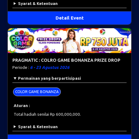
Syarat & Ketentuan
Detail Event
PRAGMATIC : COLRO GAME BONANZA PRIZE DROP
Periode :
6 - 23 Agustus 2026
Permainan yang berpartisipasi
COLOR GAME BONANZA
Aturan :
Total hadiah senilai Rp 600,000,000.
Syarat & Ketentuan