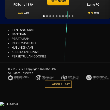
BET NOW
Larne FC
Bodo Glimt
-0.75
0.93
0.75
0.77
TENTANG KAMI
BANTUAN
PERATURAN
INFORMASI BANK
HUBUNGI KAMI
KEBIJAKAN PRIVASI
PERSETUJUAN COOKIES
© 2015 - 2026 Copyright JAGOANSPIN.
All Rights Reserved.
LAPOR PUSAT